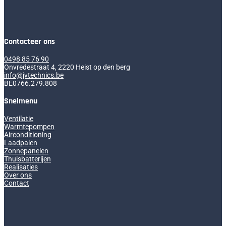
Contacteer ons
0498 85 76 90
Onvredestraat 4, 2220 Heist op den berg
info@jvtechnics.be
BE0766.279.808
Snelmenu
Ventilatie
Warmtepompen
Airconditioning
Laadpalen
Zonnepanelen
Thuisbatterijen
Realisaties
Over ons
Contact