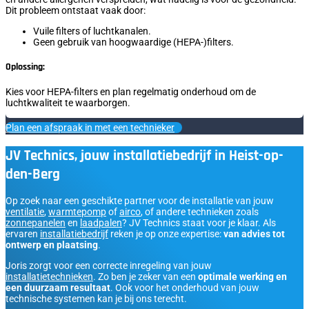
Dit probleem ontstaat vaak door:
Vuile filters of luchtkanalen.
Geen gebruik van hoogwaardige (HEPA-)filters.
Oplossing:
Kies voor HEPA-filters en plan regelmatig onderhoud om de
luchtkwaliteit te waarborgen.
Plan een afspraak in met een technieker
JV Technics, jouw installatiebedrijf in Heist-op-
den-Berg
Op zoek naar een geschikte partner voor de installatie van jouw
ventilatie
,
warmtepomp
of
airco
, of andere technieken zoals
zonnepanelen
en
laadpalen
? JV Technics staat voor je klaar. Als
ervaren
installatiebedrijf
reken je op onze expertise:
van advies tot
ontwerp en plaatsing
.
Joris zorgt voor een correcte inregeling van jouw
installatietechnieken
. Zo ben je zeker van een
optimale werking en
een duurzaam resultaat
. Ook voor het onderhoud van jouw
technische systemen kan je bij ons terecht.