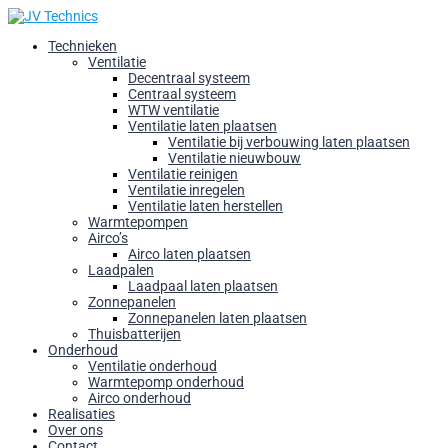
Technieken
Ventilatie
Decentraal systeem
Centraal systeem
WTW ventilatie
Ventilatie laten plaatsen
Ventilatie bij verbouwing laten plaatsen
Ventilatie nieuwbouw
Ventilatie reinigen
Ventilatie inregelen
Ventilatie laten herstellen
Warmtepompen
Airco’s
Airco laten plaatsen
Laadpalen
Laadpaal laten plaatsen
Zonnepanelen
Zonnepanelen laten plaatsen
Thuisbatterijen
Onderhoud
Ventilatie onderhoud
Warmtepomp onderhoud
Airco onderhoud
Realisaties
Over ons
Contact