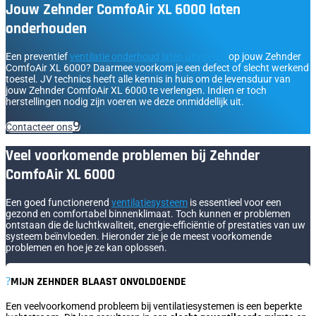
Jouw Zehnder ComfoAir XL 6000 laten
onderhouden
Een preventief
ventilatie onderhoud laten uitvoeren
op jouw Zehnder
ComfoAir XL 6000? Daarmee voorkom je een defect of slecht werkend
toestel. JV technics heeft alle kennis in huis om de levensduur van
jouw Zehnder ComfoAir XL 6000 te verlengen. Indien er toch
herstellingen nodig zijn voeren we deze onmiddellijk uit.
Contacteer ons
Veel voorkomende problemen bij Zehnder
ComfoAir XL 6000
Een goed functionerend
ventilatiesysteem
is essentieel voor een
gezond en comfortabel binnenklimaat. Toch kunnen er problemen
ontstaan die de luchtkwaliteit, energie-efficiëntie of prestaties van uw
systeem beïnvloeden. Hieronder zie je de meest voorkomende
problemen en hoe je ze kan oplossen.
MIJN ZEHNDER BLAAST ONVOLDOENDE
Een veelvoorkomend probleem bij ventilatiesystemen is een beperkte